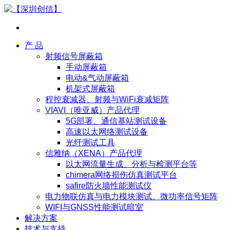
产 品
射频信号屏蔽箱
手动屏蔽箱
电动&气动屏蔽箱
机架式屏蔽箱
程控衰减器、射频与WiFi衰减矩阵
VIAVI（唯亚威）产品代理
5G部署、通信基站测试设备
高速以太网络测试设备
光纤测试工具
信雅纳（XENA）产品代理
以太网流量生成、分析与检测平台等
chimera网络损伤仿真测试平台
safire防火墙性能测试仪
电力物联仿真与电力模块测试、微功率信号矩阵
WIFI与GNSS性能测试暗室
解决方案
技术与支持