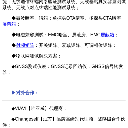
统；无线通信终端网络验证测试系统、无线基站真实容量测试
系统、无线点对点终端性能测试系统；
◆微波暗室、暗箱：单探头OTA暗室、多探头OTA暗室、
屏蔽箱
；
◆电磁兼容测试：EMC暗室、屏蔽房、EMC
屏蔽箱
；
◆
射频矩阵
：开关矩阵、衰减矩阵、可调相位矩阵；
◆物联网测试解决方案；
◆GNSS测试仪表：GNSS记录回访仪，GNSS信号转发
器；
▶对外合作：
◆VIAVI【唯亚威】代理商；
◆Changeself【灿芯】品牌高级别代理商、战略级合作伙
伴；