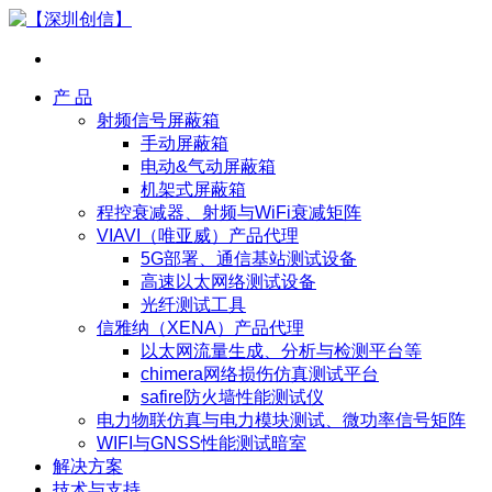
产 品
射频信号屏蔽箱
手动屏蔽箱
电动&气动屏蔽箱
机架式屏蔽箱
程控衰减器、射频与WiFi衰减矩阵
VIAVI（唯亚威）产品代理
5G部署、通信基站测试设备
高速以太网络测试设备
光纤测试工具
信雅纳（XENA）产品代理
以太网流量生成、分析与检测平台等
chimera网络损伤仿真测试平台
safire防火墙性能测试仪
电力物联仿真与电力模块测试、微功率信号矩阵
WIFI与GNSS性能测试暗室
解决方案
技术与支持