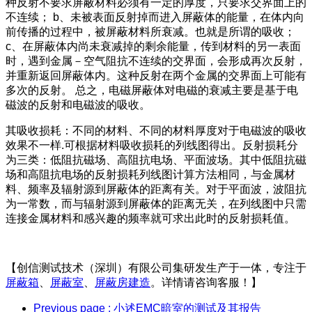
种反射不要求屏蔽材料必须有一定的厚度，只要求交界面上的
不连续； b、未被表面反射掉而进入屏蔽体的能量，在体内向
前传播的过程中，被屏蔽材料所衰减。也就是所谓的吸收；
c、在屏蔽体内尚未衰减掉的剩余能量，传到材料的另一表面
时，遇到金属－空气阻抗不连续的交界面，会形成再次反射，
并重新返回屏蔽体内。这种反射在两个金属的交界面上可能有
多次的反射。 总之，电磁屏蔽体对电磁的衰减主要是基于电
磁波的反射和电磁波的吸收。
其吸收损耗：不同的材料、不同的材料厚度对于电磁波的吸收
效果不一样.可根据材料吸收损耗的列线图得出。反射损耗分
为三类：低阻抗磁场、高阻抗电场、平面波场。其中低阻抗磁
场和高阻抗电场的反射损耗列线图计算方法相同，与金属材
料、频率及辐射源到屏蔽体的距离有关。对于平面波，波阻抗
为一常数，而与辐射源到屏蔽体的距离无关，在列线图中只需
连接金属材料和感兴趣的频率就可求出此时的反射损耗值。
【创信测试技术（深圳）有限公司集研发生产于一体，专注于
屏蔽箱
、
屏蔽室
、
屏蔽房建造
。详情请咨询客服！】
Previous page
: 小述EMC暗室的测试及其报告