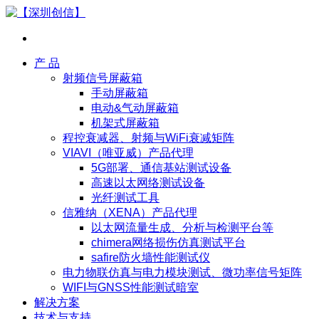
产 品
射频信号屏蔽箱
手动屏蔽箱
电动&气动屏蔽箱
机架式屏蔽箱
程控衰减器、射频与WiFi衰减矩阵
VIAVI（唯亚威）产品代理
5G部署、通信基站测试设备
高速以太网络测试设备
光纤测试工具
信雅纳（XENA）产品代理
以太网流量生成、分析与检测平台等
chimera网络损伤仿真测试平台
safire防火墙性能测试仪
电力物联仿真与电力模块测试、微功率信号矩阵
WIFI与GNSS性能测试暗室
解决方案
技术与支持