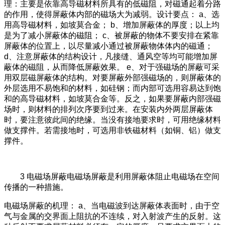
理：主要是依靠高导磁材料所具有的低磁阻，对磁通起着分路
的作用，使得屏蔽体内部的磁场大为减弱。设计要点： a、选
用高导磁材料，如坡莫合金； b、增加屏蔽体的厚度；以上均
是为了减小屏蔽体的磁阻； c、被屏蔽的物体不要安排在紧靠
屏蔽体的位置上，以尽量减小通过被屏蔽物体体内的磁通；
d、注意屏蔽体的结构设计，凡接缝、通风空等均可能增加屏
蔽体的磁阻，从而降低屏蔽效果。 e、对于强磁场的屏蔽可采
用双层磁屏蔽体的结构。对要屏蔽外部强磁场的，则屏蔽体的
外层选用不易饱和的材料，如硅钢；而内部可选用容易达到饱
和的高导磁材料，如坡莫合金等。反之，如果要屏蔽内部强磁
场时，则材料的排列次序要到过来。在安装内外两层屏蔽体
时，要注意彼此间的绝缘。当没有接地要求时，可用绝缘材料
做支撑件。若需接地时，可选用非铁磁材料（如铜、铝）做支
撑件。
3 电磁场屏蔽电磁场屏蔽是利用屏蔽体阻止电磁场在空间
传播的一种措施。
电磁场屏蔽的机理： a、当电磁波到达屏蔽体表面时，由于空
气与金属的交界面上阻抗的不连续，对入射波产生的反射。这